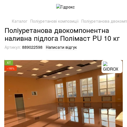
Каталог
Поліуретанові композиції
Поліуретанова двокомп
Поліуретанова двокомпонентна
наливна підлогa Полімаст PU 10 кг
Артикул:
889022598
Написати відгук
ХІТ
−16%