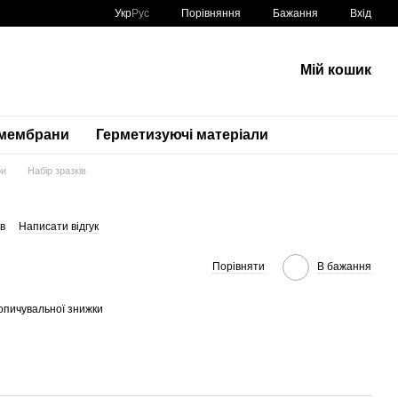
Порівняння
Укр
Рус
Бажання
Вхід
Мій кошик
 мембрани
Герметизуючі матеріали
ри
Набір зразків
ів
Написати відгук
Порівняти
В бажання
опичувальної знижки