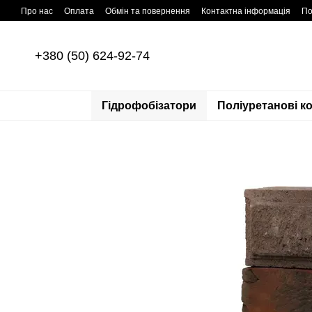
Перейти до основного контенту
Про нас
Оплата
Обмін та повернення
Контактна інформація
По
+380 (50) 624-92-74
Гідрофобізатори
Поліуретанові к