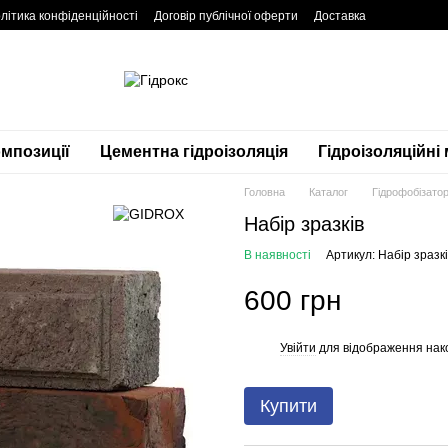
літика конфіденційності
Договір публічної оферти
Доставка
омпозиції
Цементна гідроізоляція
Гідроізоляційні
Головна
Каталог
Гідрофобізато
Набір зразків
В наявності
Артикул: Набір зразк
600 грн
Увійти
для відображення нак
%
Купити