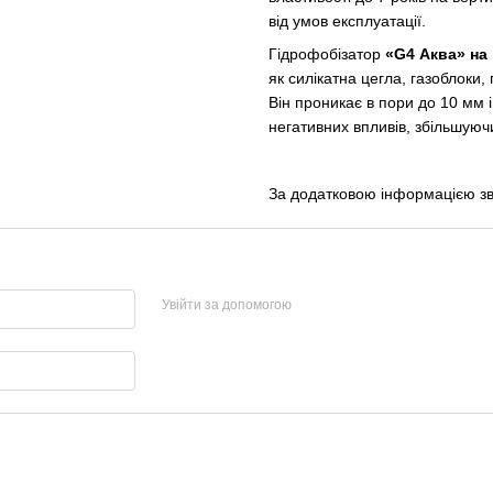
від умов експлуатації.
Гідрофобізатор
«G4 Аква» на 
як силікатна цегла, газоблоки,
Він проникає в пори до 10 мм і
негативних впливів, збільшуючи
За додатковою інформацією з
Увійти за допомогою