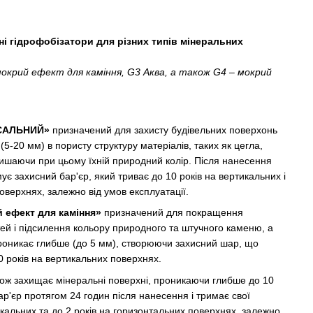
ні гідрофобізатори для різних типів мінеральних
крий ефект для каміння, G3 Аква, а також G4 – мокрий
РСАЛЬНИЙ»
призначений для захисту будівельних поверхонь
 (5-20 мм) в пористу структуру матеріалів, таких як цегла,
алишаючи при цьому їхній природний колір. Після нанесення
захисний бар'єр, який триває до 10 років на вертикальних і
оверхнях, залежно від умов експлуатації.
 ефект для каміння»
призначений для покращення
ей і підсилення кольору природного та штучного каменю, а
проникає глибше (до 5 мм), створюючи захисний шар, що
 років на вертикальних поверхнях.
ож захищає мінеральні поверхні, проникаючи глибше до 10
ар'єр протягом 24 годин після нанесення і тримає свої
икальних та до 2 років на горизонтальних поверхнях, залежно