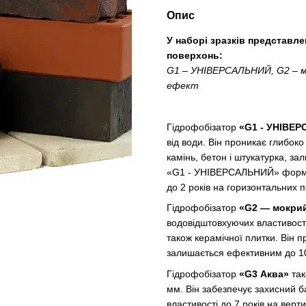
Опис
У наборі зразків представле
поверхонь:
G1 – УНІВЕРСАЛЬНИЙ, G2 – мо
ефект
Гідрофобізатор
«G1 - УНІВЕ
від води. Він проникає глибоко
камінь, бетон і штукатурка, з
«G1 - УНІВЕРСАЛЬНИЙ» формує 
до 2 років на горизонтальних п
Гідрофобізатор
«G2 — мокрий
водовідштовхуючих властивост
також керамічної плитки. Він 
залишається ефективним до 10
Гідрофобізатор
«G3 Аква»
так
мм. Він забезпечує захисний б
властивості до 7 років на верт