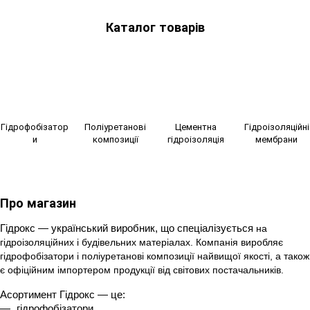
Каталог товарів
Гідрофобізатор
Поліуретанові
Цементна
Гідроізоляційні
и
композиції
гідроізоляція
мембрани
Про магазин
Гідрокс — український виробник, що спеціалізується 
на 
гідроізоляційних і будівельних матеріалах. Компанія виробляє 
гідрофобізатори і поліуретанові композиції найвищої якості, а також 
є офіційним імпортером продукції від світових постачальників.
Асортимент Гідрокс — це:
гідрофобізатори,