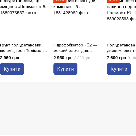
−11%
−16%
Грунт поліуретановий,
Гідрофобізатор «G2 —
Поліуретанова
що зміцнює «Полімаст»
мокрий ефект для
двокомпонентн
5л
каміння» - 5 л.
підлогa Поліма
2 950 грн
2 950 грн
7 600 грн
3 300 грн
9 10
кг
Купити
Купити
Купити